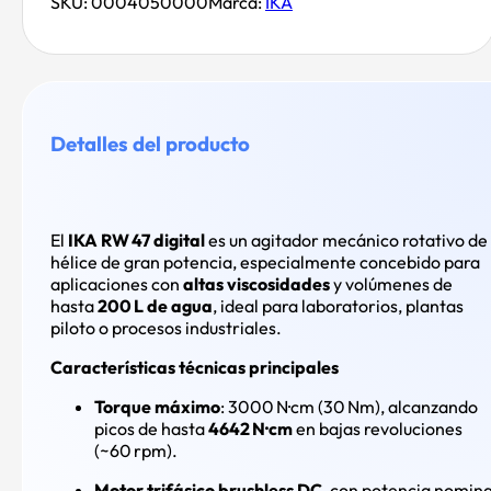
cantidad
SKU:
0004050000
Marca:
IKA
Detalles del producto
El
IKA RW 47 digital
es un agitador mecánico rotativo de
hélice de gran potencia, especialmente concebido para
aplicaciones con
altas viscosidades
y volúmenes de
hasta
200 L de agua
, ideal para laboratorios, plantas
piloto o procesos industriales
.
Características técnicas principales
Torque máximo
: 3000 N·cm (30 Nm), alcanzando
picos de hasta
4642 N·cm
en bajas revoluciones
(~60 rpm)
.
Motor trifásico brushless DC
, con potencia nomina