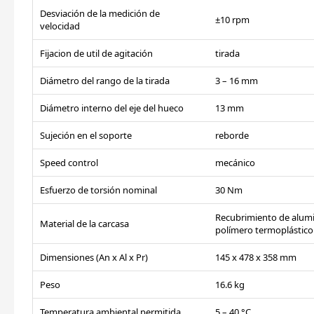
Desviación de la medición de
±10 rpm
velocidad
Fijacion de util de agitación
tirada
Diámetro del rango de la tirada
3 – 16 mm
Diámetro interno del eje del hueco
13 mm
Sujeción en el soporte
reborde
Speed control
mecánico
Esfuerzo de torsión nominal
30 Nm
Recubrimiento de alumi
Material de la carcasa
polímero termoplástico
Dimensiones (An x Al x Pr)
145 x 478 x 358 mm
Peso
16.6 kg
Temperatura ambiental permitida
5 – 40 °C