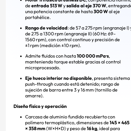
de
entrada 513 W
y
salida al eje 370 W
, entregand
una potencia constante de hasta
300 W
al eje
portahélice
.
Rango de velocidad
: de 57 a 275 rpm (engranaje I) 
de 275 a 1300 rpm (engranaje II) (60 Hz: 69–
1560 rpm), con control continuo y precisión de
±1 rpm (medición ±10 rpm)
.
Admite fluidos con hasta
100 000 mPa·s
,
manteniendo torque estable gracias al control
microprocesado
.
Eje hueco interior no disponible
, presenta sistema
push-through cuando está detenido; rango de
sujeción de barra entre 3 y 16 mm (tornillo de
amarre)
.
Diseño físico y operación
Carcasa de aluminio fundido recubierta con
polímero termoplástico, dimensiones de
145 × 465
× 358 mm
(W×H×D) y peso de
16 kg
, ideal para