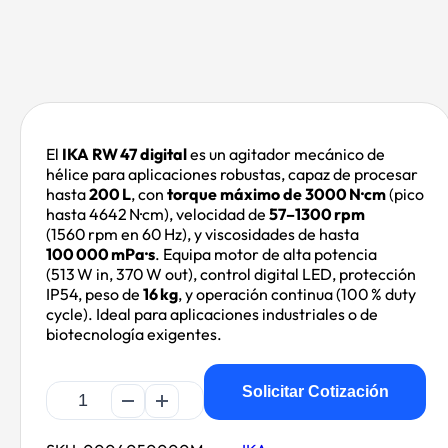
El
IKA RW 47 digital
es un agitador mecánico de
hélice para aplicaciones robustas, capaz de procesar
hasta
200 L
, con
torque máximo de 3000 N·cm
(pico
hasta 4642 N·cm), velocidad de
57–1300 rpm
(1560 rpm en 60 Hz), y viscosidades de hasta
100 000 mPa·s
. Equipa motor de alta potencia
(513 W in, 370 W out), control digital LED, protección
IP54, peso de
16 kg
, y operación continua (100 % duty
cycle). Ideal para aplicaciones industriales o de
biotecnología exigentes.
Solicitar Cotización
RW 47
digital